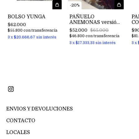
-
20
%
BOLSO YUNGA
PAÑUELO
PA
ANEMONAS versión
CO
$62.000
seda
$52.000
$65.000
$9
$55.800
con
transferencia
$46.800
con
transferencia
$81
3
x
$20.666,67
sin interés
3
x
$17.333,33
sin interés
3
x
ENVIOS Y DEVOLUCIONES
CONTACTO
LOCALES