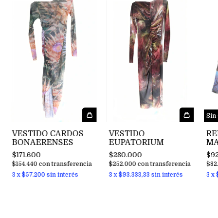
Sin
VESTIDO CARDOS
VESTIDO
RE
BONAERENSES
EUPATORIUM
MA
AC
$171.600
$280.000
$9
FL
$154.440
con
transferencia
$252.000
con
transferencia
$82
3
x
$57.200
sin interés
3
x
$93.333,33
sin interés
3
x